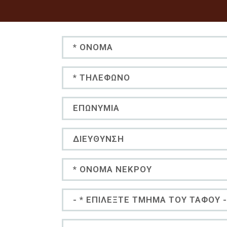
Όνομα
Τηλέφωνο
Επωνυμία
Διεύθυνση
Όνομα Νεκρού
Επιλεξ
Θεμα