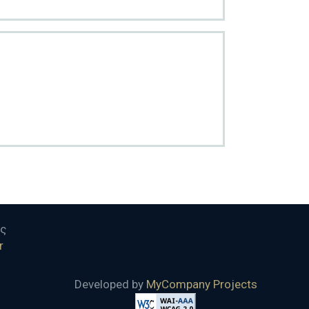
ας
r
Developed by
MyCompany Projects