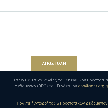
Στοιχεία επικοινωνίας του Υπεύθυνου Προστασί
Δεδομένων (DPO) του Συνδέσμου
dpo@sddt.org.g
Πολιτική Απορρήτου & Προσωπικών Δεδομένων