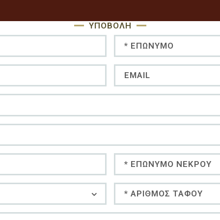
ΥΠΟΒΟΛΉ
Επώνυμο
Τηλέφωνο
Επώνυμο Νεκρού
τε Τμημα του Ταφου
Αριθμος Ταφου