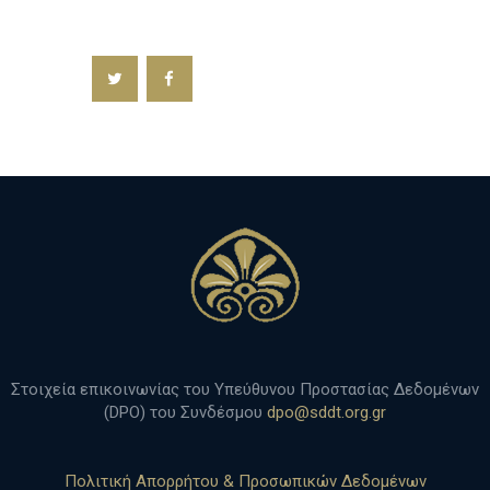
h
Στοιχεία επικοινωνίας του Υπεύθυνου Προστασίας Δεδομένων
(DPO) του Συνδέσμου
dpo@sddt.org.gr
Πολιτική Απορρήτου & Προσωπικών Δεδομένων