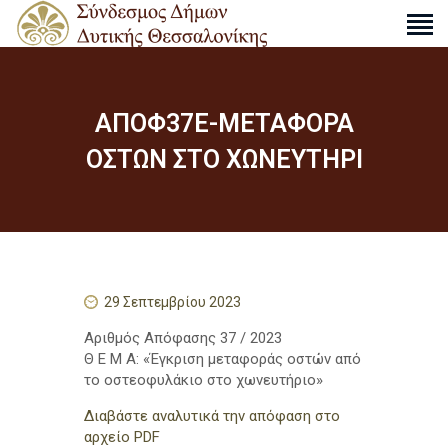
ΑΠΟΦ37Ε-ΜΕΤΑΦΟΡΑ
Ο ΣΎΝΔΕΣΜΟΣ
ΟΣΤΩΝ ΣΤΟ ΧΩΝΕΥΤΗΡΙ
ΔΡΑΣΤΗΡΙΌΤΗΤΕΣ
ΑΠΟΦΆΣΕΙΣ
ΑΝΑΚΟΙΝΏΣΕΙΣ
ΧΆΡΤΕΣ
ΕΠΙΚΟΙΝΩΝΊΑ
29 Σεπτεμβρίου 2023
Αριθμός Απόφασης 37 / 2023
S
Θ Ε Μ Α: «Έγκριση μεταφοράς οστών από
e
το οστεοφυλάκιο στο χωνευτήριο»
a
r
Διαβάστε αναλυτικά την απόφαση στο
c
αρχείο PDF