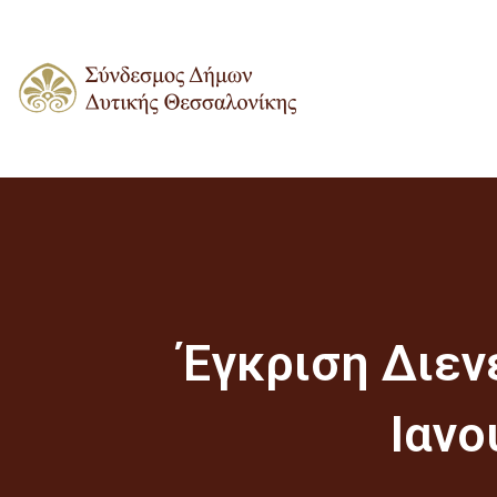
Έγκριση Διεν
Ιανο