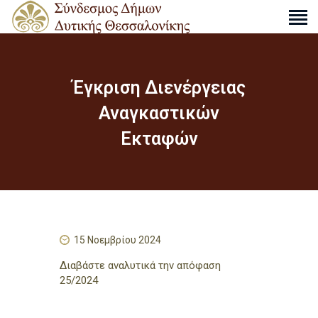
Έγκριση Διενέργειας
Ο ΣΎΝΔΕΣΜΟΣ
Αναγκαστικών
ΔΡΑΣΤΗΡΙΌΤΗΤΕΣ
Εκταφών
ΑΠΟΦΆΣΕΙΣ
ΑΝΑΚΟΙΝΏΣΕΙΣ
ΧΆΡΤΕΣ
ΕΠΙΚΟΙΝΩΝΊΑ
15 Νοεμβρίου 2024
S
e
Διαβάστε αναλυτικά την απόφαση
a
25/2024
r
c