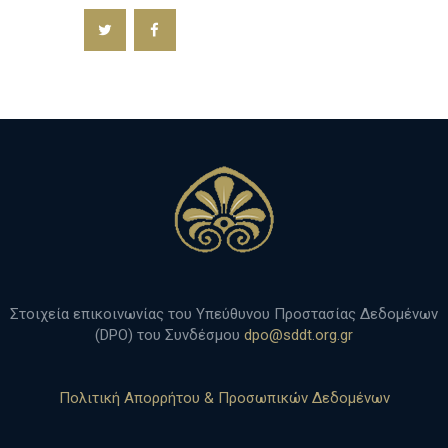
h
Στοιχεία επικοινωνίας του Υπεύθυνου Προστασίας Δεδομένων
(DPO) του Συνδέσμου
dpo@sddt.org.gr
Πολιτική Απορρήτου & Προσωπικών Δεδομένων