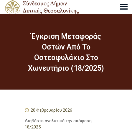
Έγκριση Μεταφοράς
Ο ΣΎΝΔΕΣΜΟΣ
Οστών Από Το
ΔΡΑΣΤΗΡΙΌΤΗΤΕΣ
Οστεοφυλάκιο Στο
ΑΠΟΦΆΣΕΙΣ
Χωνευτήριο (18/2025)
ΑΝΑΚΟΙΝΏΣΕΙΣ
ΧΆΡΤΕΣ
ΕΠΙΚΟΙΝΩΝΊΑ
S
e
20 Φεβρουαρίου 2026
a
r
Διαβάστε αναλυτικά την απόφαση
c
18/2025
.