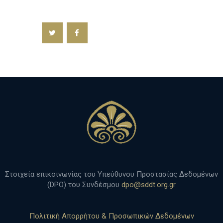
h
Στοιχεία επικοινωνίας του Υπεύθυνου Προστασίας Δεδομένων
(DPO) του Συνδέσμου
dpo@sddt.org.gr
Πολιτική Απορρήτου & Προσωπικών Δεδομένων