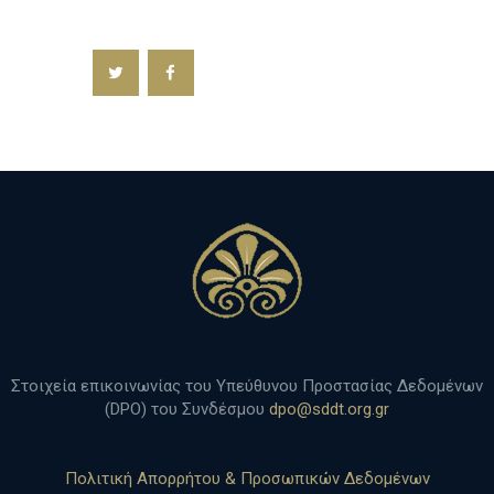
h
Στοιχεία επικοινωνίας του Υπεύθυνου Προστασίας Δεδομένων
(DPO) του Συνδέσμου
dpo@sddt.org.gr
Πολιτική Απορρήτου & Προσωπικών Δεδομένων