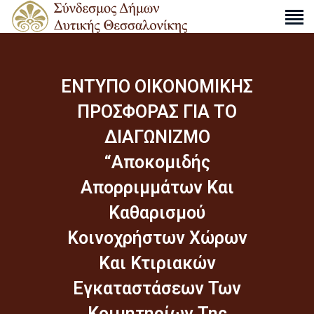
ΕΝΤΥΠΟ ΟΙΚΟΝΟΜΙΚΗΣ
Ο ΣΎΝΔΕΣΜΟΣ
ΠΡΟΣΦΟΡΑΣ ΓΙΑ ΤΟ
ΔΡΑΣΤΗΡΙΌΤΗΤΕΣ
ΔΙΑΓΩΝΙΖΜΟ
ΑΠΟΦΆΣΕΙΣ
“Αποκομιδής
ΑΝΑΚΟΙΝΏΣΕΙΣ
Απορριμμάτων Και
ΧΆΡΤΕΣ
ΕΠΙΚΟΙΝΩΝΊΑ
Καθαρισμού
Κοινοχρήστων Χώρων
S
e
Και Κτιριακών
a
Εγκαταστάσεων Των
r
c
Κοιμητηρίων Της