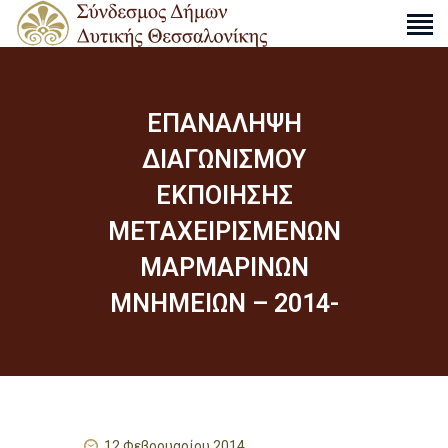
ΕΠΑΝΑΛΗΨΗ
Ο ΣΎΝΔΕΣΜΟΣ
ΔΙΑΓΩΝΙΣΜΟΥ
ΔΡΑΣΤΗΡΙΌΤΗΤΕΣ
ΕΚΠΟΙΗΣΗΣ
ΑΠΟΦΆΣΕΙΣ
ΜΕΤΑΧΕΙΡΙΣΜΕΝΩΝ
ΑΝΑΚΟΙΝΏΣΕΙΣ
ΜΑΡΜΑΡΙΝΩΝ
ΧΆΡΤΕΣ
ΕΠΙΚΟΙΝΩΝΊΑ
ΜΝΗΜΕΙΩΝ – 2014-
S
e
a
r
c
12 Φεβρουαρίου 2014