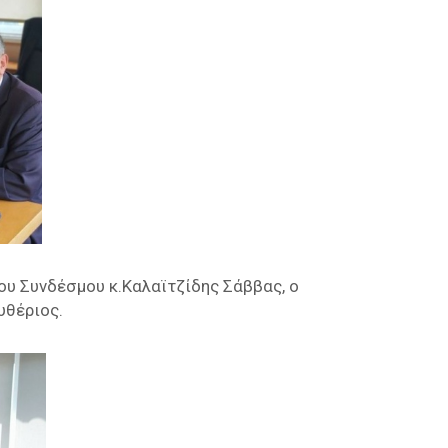
υ Συνδέσμου κ.Καλαϊτζίδης Σάββας, ο
υθέριος.