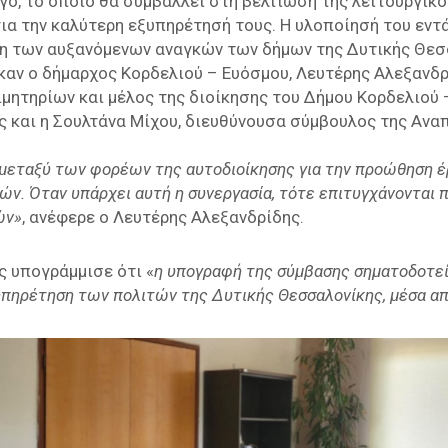
ργο, το οποίο θα συμβάλλει στη βελτίωση της λειτουργικό
ια την καλύτερη εξυπηρέτησή τους. Η υλοποίησή του εντ
η των αυξανόμενων αναγκών των δήμων της Δυτικής Θεσ
αν ο δήμαρχος Κορδελιού – Ευόσμου, Λευτέρης Αλεξανδρ
μητηρίων και μέλος της διοίκησης του Δήμου Κορδελιού 
 και η Σουλτάνα Μίχου, διευθύνουσα σύμβουλος της Ανα
ς μεταξύ των φορέων της αυτοδιοίκησης για την προώθηση 
ν. Όταν υπάρχει αυτή η συνεργασία, τότε επιτυγχάνονται 
ών»
, ανέφερε ο Λευτέρης Αλεξανδρίδης.
ς υπογράμμισε ότι «
η υπογραφή της σύμβασης σηματοδοτεί
πηρέτηση των πολιτών της Δυτικής Θεσσαλονίκης, μέσα από