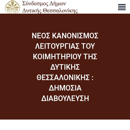
ΝΕΟΣ ΚΑΝΟΝΙΣΜΟΣ
Ο ΣΎΝΔΕΣΜΟΣ
ΛΕΙΤΟΥΡΓΙΑΣ ΤΟΥ
ΔΡΑΣΤΗΡΙΌΤΗΤΕΣ
ΚΟΙΜΗΤΗΡΙΟΥ ΤΗΣ
ΑΠΟΦΆΣΕΙΣ
ΔΥΤΙΚΗΣ
ΑΝΑΚΟΙΝΏΣΕΙΣ
ΘΕΣΣΑΛΟΝΙΚΗΣ :
ΧΆΡΤΕΣ
ΕΠΙΚΟΙΝΩΝΊΑ
ΔΗΜΟΣΙΑ
ΔΙΑΒΟΥΛΕΥΣΗ
S
e
a
r
c