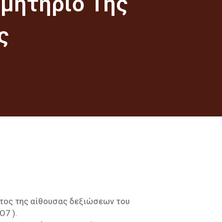
μητήριο Της
ς
ατος της αίθουσας δεξιώσεων του
Ο7 ).