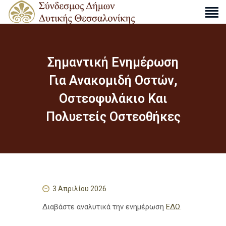
Σημαντική Ενημέρωση
Ο ΣΎΝΔΕΣΜΟΣ
Για Ανακομιδή Οστών,
ΔΡΑΣΤΗΡΙΌΤΗΤΕΣ
Οστεοφυλάκιο Και
ΑΠΟΦΆΣΕΙΣ
Πολυετείς Οστεοθήκες
ΑΝΑΚΟΙΝΏΣΕΙΣ
ΧΆΡΤΕΣ
ΕΠΙΚΟΙΝΩΝΊΑ
S
e
3 Απριλίου 2026
a
r
Διαβάστε αναλυτικά την ενημέρωση
ΕΔΩ.
c