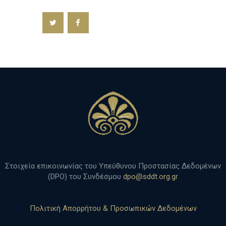
h
Στοιχεία επικοινωνίας του Υπεύθυνου Προστασίας Δεδομένων
(DPO) του Συνδέσμου
dpo@sddt.org.gr
Πολιτική Απορρήτου & Προσωπικών Δεδομένων