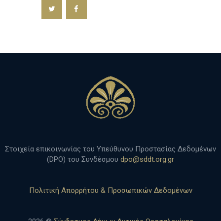
h
Στοιχεία επικοινωνίας του Υπεύθυνου Προστασίας Δεδομένων
(DPO) του Συνδέσμου
dpo@sddt.org.gr
Πολιτική Απορρήτου & Προσωπικών Δεδομένων